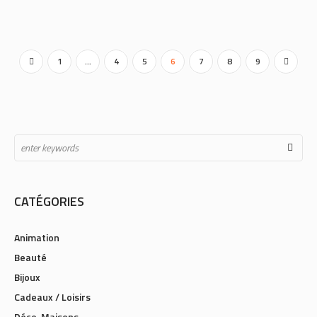
1
…
4
5
6
7
8
9
CATÉGORIES
Animation
Beauté
Bijoux
Cadeaux / Loisirs
Déco-Maisons