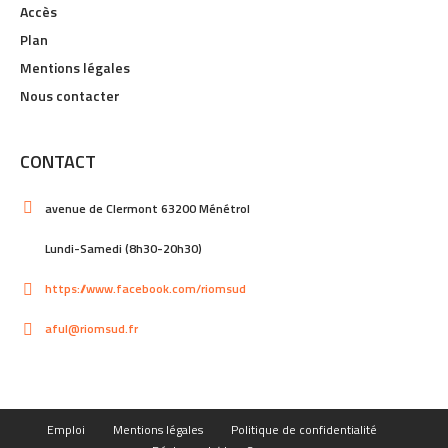
Accès
Plan
Mentions légales
Nous contacter
CONTACT
avenue de Clermont 63200 Ménétrol
Lundi-Samedi (8h30-20h30)
https://www.facebook.com/riomsud
aful@riomsud.fr
Emploi
Mentions légales
Politique de confidentialité