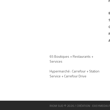
65 Boutiques + Restaurants +
Services
Hypermarché : Carrefour + Station
Service + Carrefour Drive
RIOM SUD © 2026 / CRÉATION : EASYMEDIA.