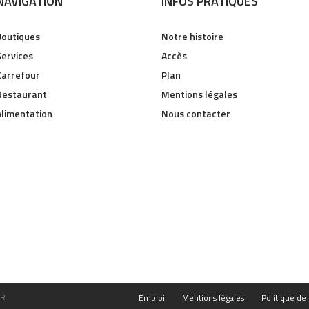
NAVIGATION
INFOS PRATIQUES
Boutiques
Notre histoire
Services
Accès
Carrefour
Plan
Restaurant
Mentions légales
Alimentation
Nous contacter
FR
Emploi
Mentions légales
Politique de 