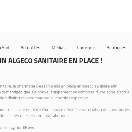
m Sud
Actualités
Médias
Carrefour
Boutiques
N ALGECO SANITAIRE EN PLACE !
nitaire, la pharmacie Besson a mis en place un algeco sanitaire afin
un test antigénique. Ce nouvel équipement se compose d’une zone d’accueil
 bien distinctes avec chacune leur sortie respective.
ermettre la mise en place d’un espace dédié à la vaccination des personnes
étails dès que cela sera opérationnel !
er #Imaginer #Rêver