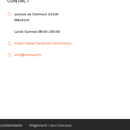
CONTACT
avenue de Clermont 63200
Ménétrol
Lundi-Samedi (8h30-20h30)
https://www.facebook.com/riomsud
aful@riomsud.fr
confidentialité
Réglement / Jeu-Concours