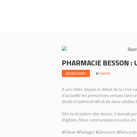
Rio
PHARMACIE BESSON : U
26/03/2021
In
Santé
A vos côtés depuis le début de la crise sa
d’accueillir les personnes venues faire 
dédié à l’adminstratif et de deux celulles
Dès la réception des doses, il devrait p
éligibles. Nous communiquerons plus en d
#Flâner #Partager #Découvrir #Rencontr