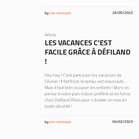
26/05/2023
by
cm-riomsud
Article
LES VACANCES C’EST
FACILE GRÂCE À DÉFILAND
!
Hey hey ! C’est parti pour les vacances de
Février ! Il fait froid, le temps est maussade…
Mais il faut bien occuper les enfants ! Alors on
pense à notre parc indoor préféré et on fonce
chez Defiland Riom pour s’éclater un max en
toute sécurité !
04/02/2023
by
cm-riomsud