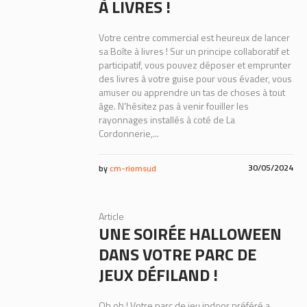
À LIVRES !
Votre centre commercial est heureux de lancer
sa Boîte à livres ! Sur un principe collaboratif et
participatif, vous pouvez déposer et emprunter
des livres à votre guise pour vous évader, vous
amuser ou apprendre un tas de choses à tout
âge. N’hésitez pas à venir fouiller les
rayonnages installés à coté de La
Cordonnerie,...
30/05/2024
by
cm-riomsud
Article
UNE SOIRÉE HALLOWEEN
DANS VOTRE PARC DE
JEUX DÉFILAND !
Oh oh ! Votre parc de jeu indoor préféré a