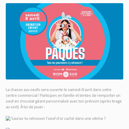
La chasse aux oeufs sera ouverte le samedi 8 avril dans votre
centre commercial ! Participes en famille et tentes de remporter un
oeuf en chocolat géant personnalisé avec ton prénom (après tirage
au sort). À toi de jouer :
Sauras-tu retrouver l’oeuf d’or caché dans une vitrine ?