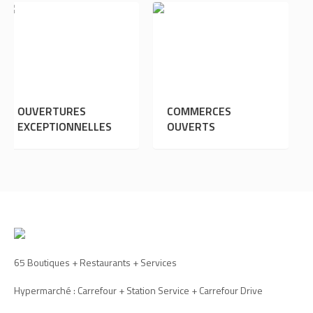
ES
COMMERCES
FÊTE DES GR
NELLES
OUVERTS
MÈRES : IDÉES
CADEAUX
65 Boutiques + Restaurants + Services
Hypermarché : Carrefour + Station Service + Carrefour Drive