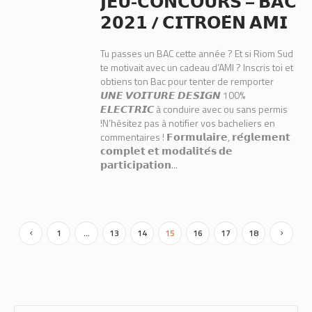
𝗝𝗘𝗨-𝗖𝗢𝗡𝗖𝗢𝗨𝗥𝗦 – 𝗕𝗔𝗖
𝟮𝟬𝟮𝟭 / 𝗖𝗜𝗧𝗥𝗢𝗘̈𝗡 𝗔𝗠𝗜
Tu passes un BAC cette année ? Et si Riom Sud
te motivait avec un cadeau d’AMI ? Inscris toi et
obtiens ton Bac pour tenter de remporter
𝙐𝙉𝙀 𝙑𝙊𝙄𝙏𝙐𝙍𝙀 𝘿𝙀𝙎𝙄𝙂𝙉 100%
𝙀𝙇𝙀𝘾𝙏𝙍𝙄𝘾 à conduire avec ou sans permis
!N’hésitez pas à notifier vos bacheliers en
commentaires ! 𝗙𝗼𝗿𝗺𝘂𝗹𝗮𝗶𝗿𝗲, 𝗿𝗲́𝗴𝗹𝗲𝗺𝗲𝗻𝘁
𝗰𝗼𝗺𝗽𝗹𝗲𝘁 𝗲𝘁 𝗺𝗼𝗱𝗮𝗹𝗶𝘁𝗲́𝘀 𝗱𝗲
𝗽𝗮𝗿𝘁𝗶𝗰𝗶𝗽𝗮𝘁𝗶𝗼𝗻...
1
…
13
14
15
16
17
18