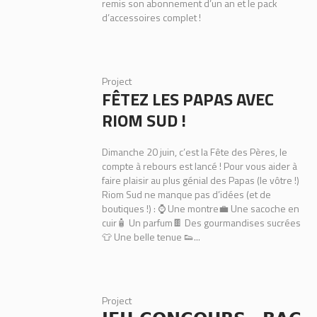
remis son abonnement d’un an et le pack
d’accessoires complet !
Project
FÊTEZ LES PAPAS AVEC
RIOM SUD !
Dimanche 20 juin, c’est la Fête des Pères, le
compte à rebours est lancé ! Pour vous aider à
faire plaisir au plus génial des Papas (le vôtre !)
Riom Sud ne manque pas d’idées (et de
boutiques !) : ⌚️ Une montre💼 Une sacoche en
cuir🧴 Un parfum🍫 Des gourmandises sucrées
👕 Une belle tenue 👟...
Project