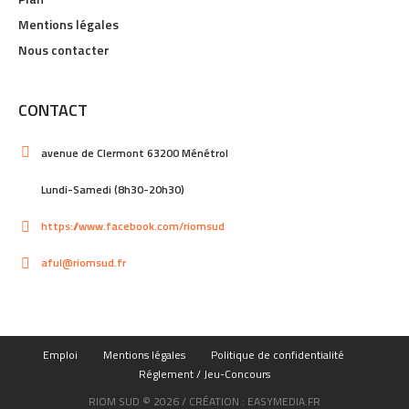
Mentions légales
Nous contacter
CONTACT
avenue de Clermont 63200 Ménétrol
Lundi-Samedi (8h30-20h30)
https://www.facebook.com/riomsud
aful@riomsud.fr
Emploi
Mentions légales
Politique de confidentialité
Réglement / Jeu-Concours
RIOM SUD © 2026 / CRÉATION : EASYMEDIA.FR