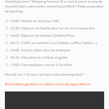
Samedi pluvieux ? Shopping heureux ! Et si vous trouviez un peu de
réconfort dans votre centre commercial préféré ? Petite proposition
de planning :
11h00 : Habiller les kids pour l’été
12h30 : Déjeuner en famille dans l’un de nos 5 restaurants
14h00 : Déposer les enfants à Defiland Riom
14h15 : S’offrir un moment à soi (instituts, coiffeur, barbier…)
15h00 : Se faire plaisir dans les boutiques
16h30 : Récupérer les enfants et goûter
17h00 : Faire quelques courses à Carrefour
Pas mal, non ? Et vous c’est quoi votre planning idéal ?
#Flâner
#Partager
#Découvrir
#Rencontrer
#Imaginer
#Rêver