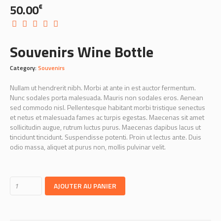
50.00
€
Souvenirs Wine Bottle
Category:
Souvenirs
Nullam ut hendrerit nibh. Morbi at ante in est auctor fermentum.
Nunc sodales porta malesuada. Mauris non sodales eros. Aenean
sed commodo nisl. Pellentesque habitant morbi tristique senectus
et netus et malesuada fames ac turpis egestas. Maecenas sit amet
sollicitudin augue, rutrum luctus purus. Maecenas dapibus lacus ut
tincidunt tincidunt. Suspendisse potenti. Proin ut lectus ante. Duis
odio massa, aliquet at purus non, mollis pulvinar velit.
AJOUTER AU PANIER