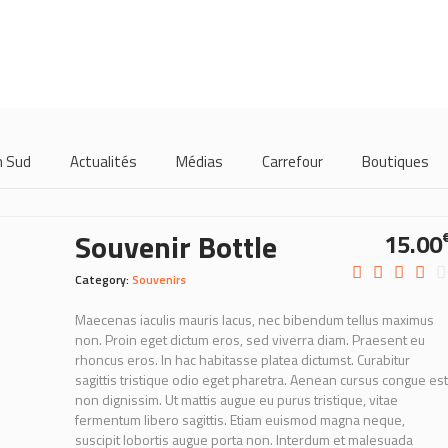
m Sud
Actualités
Médias
Carrefour
Boutiques
Souvenir Bottle
15.00
Category:
Souvenirs
Maecenas iaculis mauris lacus, nec bibendum tellus maximus
non. Proin eget dictum eros, sed viverra diam. Praesent eu
rhoncus eros. In hac habitasse platea dictumst. Curabitur
sagittis tristique odio eget pharetra. Aenean cursus congue est
non dignissim. Ut mattis augue eu purus tristique, vitae
fermentum libero sagittis. Etiam euismod magna neque,
suscipit lobortis augue porta non. Interdum et malesuada