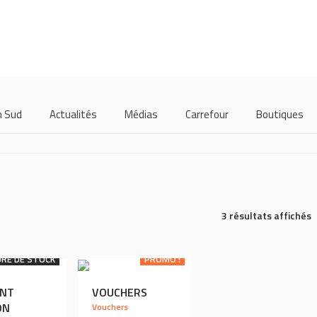
m Sud
Actualités
Médias
Carrefour
Boutiques
3 résultats affichés
RE DE STOCK
PROMO !
ENT
VOUCHERS
ON
Vouchers