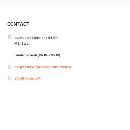
CONTACT
avenue de Clermont 63200
Ménétrol
Lundi-Samedi (8h30-20h30)
https://www.facebook.com/riomsud
aful@riomsud.fr