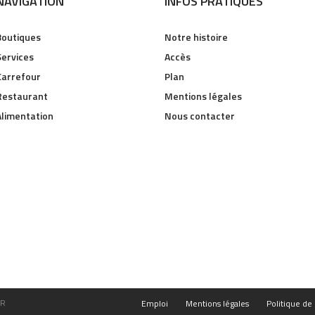
NAVIGATION
INFOS PRATIQUES
Boutiques
Notre histoire
Services
Accès
Carrefour
Plan
Restaurant
Mentions légales
Alimentation
Nous contacter
FR
Emploi
Mentions légales
Politique de 