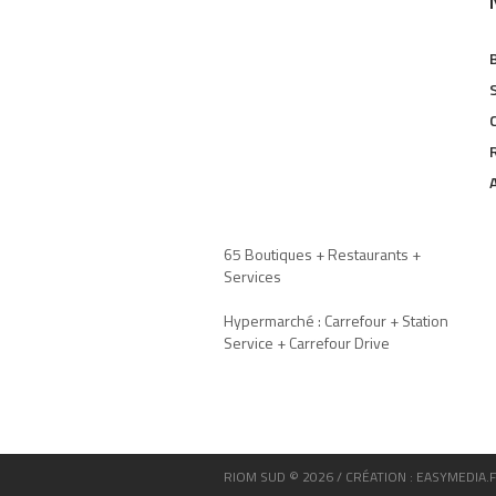
65 Boutiques + Restaurants +
Services
Hypermarché : Carrefour + Station
Service + Carrefour Drive
RIOM SUD © 2026 / CRÉATION : EASYMEDIA.