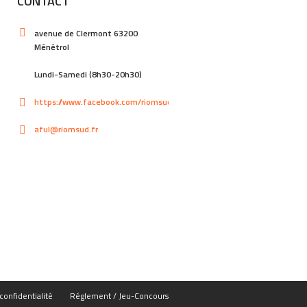
CONTACT
avenue de Clermont 63200
Ménétrol
Lundi-Samedi (8h30-20h30)
https://www.facebook.com/riomsud
aful@riomsud.fr
confidentialité
Réglement / Jeu-Concours