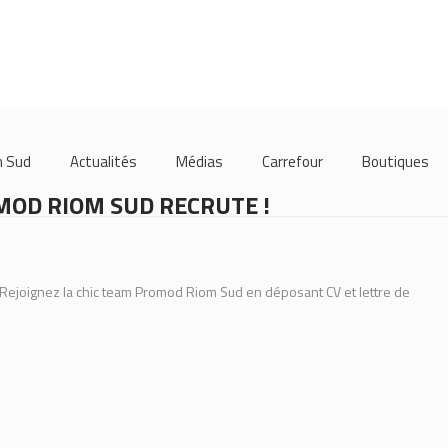
m Sud
Actualités
Médias
Carrefour
Boutiques
OD RIOM SUD RECRUTE !
 ? Rejoignez la chic team Promod Riom Sud en déposant CV et lettre de