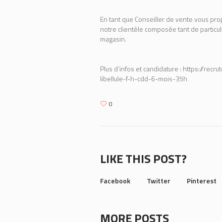
En tant que Conseiller de vente vous pro
notre clientèle composée tant de particul
magasin.
Plus d’infos et candidature : https://re
libellule-f-h-cdd-6-mois-35h
0
LIKE THIS POST?
Facebook
Twitter
Pinterest
MORE POSTS