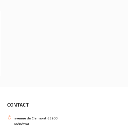
CARRÉ BLANC FAIT SES
FRENCH DAYS !
CONTACT
avenue de Clermont 63200
Ménétrol