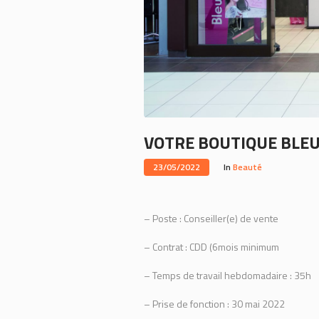
VOTRE BOUTIQUE BLEU
23/05/2022
In
Beauté
– Poste : Conseiller(e) de vente
– Contrat : CDD (6mois minimum
– Temps de travail hebdomadaire : 35h
– Prise de fonction : 30 mai 2022