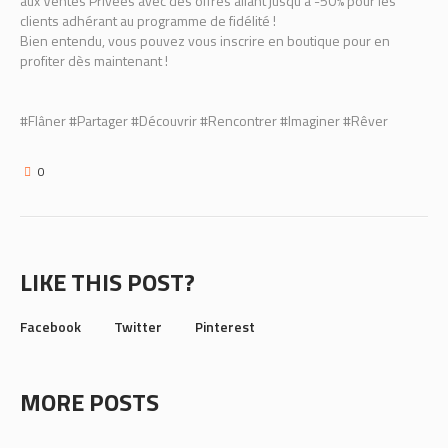
aux Ventes Privées avec des offres allant jusqu’à -50% pour les
clients adhérant au programme de fidélité !
Bien entendu, vous pouvez vous inscrire en boutique pour en
profiter dès maintenant !
#Flâner #Partager #Découvrir #Rencontrer #Imaginer #Rêver
0
LIKE THIS POST?
Facebook
Twitter
Pinterest
MORE POSTS