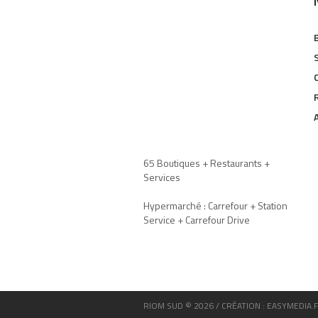
65 Boutiques + Restaurants +
Services
Hypermarché : Carrefour + Station
Service + Carrefour Drive
RIOM SUD © 2026 / CRÉATION : EASYMEDIA.