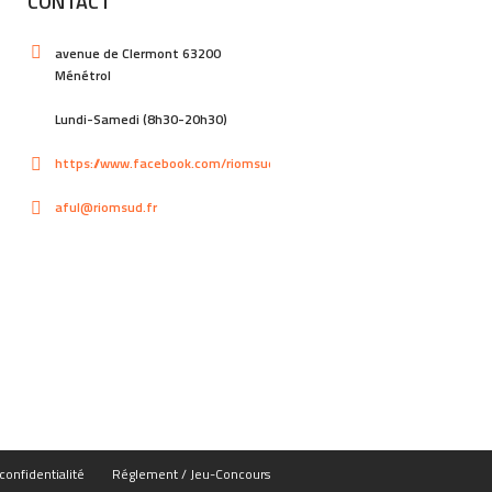
CONTACT
avenue de Clermont 63200
Ménétrol
Lundi-Samedi (8h30-20h30)
https://www.facebook.com/riomsud
aful@riomsud.fr
confidentialité
Réglement / Jeu-Concours