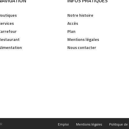
NAVIGATION
INFOS PRATIQUES
Boutiques
Notre histoire
Services
Accès
Carrefour
Plan
Restaurant
Mentions légales
Alimentation
Nous contacter
FR
Emploi
Mentions légales
Politique de 