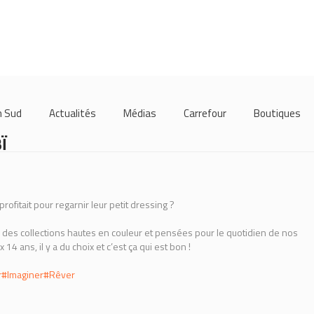
m Sud
Actualités
Médias
Carrefour
Boutiques
Ï
rofitait pour regarnir leur petit dressing ?
 des collections hautes en couleur et pensées pour le quotidien de nos
14 ans, il y a du choix et c’est ça qui est bon !
r
#Imaginer
#Rêver