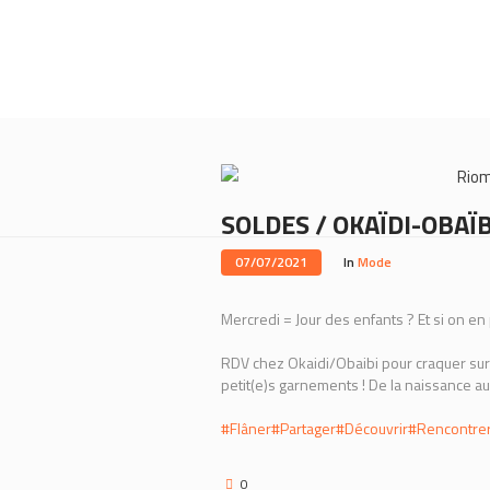
Rio
SOLDES / OKAÏDI-OBAÏB
07/07/2021
In
Mode
Mercredi = Jour des enfants ? Et si on en p
RDV chez Okaidi/Obaibi pour craquer sur
petit(e)s garnements ! De la naissance aux 
#Flâner
#Partager
#Découvrir
#Rencontre
0