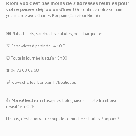
𝗥𝗶𝗼𝗺 𝗦𝘂𝗱 𝗰’𝗲𝘀𝘁 𝗽𝗮𝘀 𝗺𝗼𝗶𝗻𝘀 𝗱𝗲 𝟳 𝗮𝗱𝗿𝗲𝘀𝘀𝗲𝘀 𝗿𝗲́𝘂𝗻𝗶𝗲𝘀 𝗽𝗼𝘂𝗿
𝘃𝗼𝘁𝗿𝗲 𝗽𝗮𝘂𝘀𝗲-𝗱𝗲́𝗷’ 𝗼𝘂 𝘂𝗻 𝗱𝗶̂𝗻𝗲𝗿 ! On continue notre semaine
gourmande avec Charles Bonpain (Carrefour Riom) :
🍽 Plats chauds, sandwichs, salades, bols, barquettes…
💡 Sandwichs à partir de : 4,10 €
⏰ Toute la journée jusqu’à 19h00
☎️ 04 73 63 02 68
🛒 www.charles-bonpain.fr/boutiques
👍 𝗠𝗮 𝘀𝗲́𝗹𝗲𝗰𝘁𝗶𝗼𝗻 : Lasagnes bolognaises + Trate framboise
revisitée + Café
Et vous, c’est quoi votre coup de coeur chez Charles Bonpain ?
0