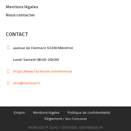
Mentions légales
Nous contacter
CONTACT
avenue de Clermont 63200 Ménétrol
Lundi-Samedi (8h30-20h30)
https://www.facebook.com/riomsud
aful@riomsud.fr
Emploi
Mentions légales
Politique de confidentialité
Réglement / Jeu-Concours
RIOM SUD © 2026 / CRÉATION : EASYMEDIA.FR