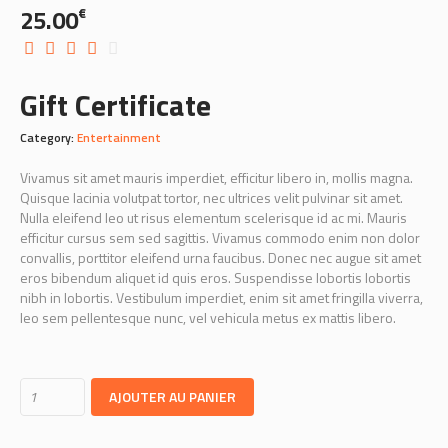
25.00
€
Gift Certificate
Category:
Entertainment
Vivamus sit amet mauris imperdiet, efficitur libero in, mollis magna.
Quisque lacinia volutpat tortor, nec ultrices velit pulvinar sit amet.
Nulla eleifend leo ut risus elementum scelerisque id ac mi. Mauris
efficitur cursus sem sed sagittis. Vivamus commodo enim non dolor
convallis, porttitor eleifend urna faucibus. Donec nec augue sit amet
eros bibendum aliquet id quis eros. Suspendisse lobortis lobortis
nibh in lobortis. Vestibulum imperdiet, enim sit amet fringilla viverra,
leo sem pellentesque nunc, vel vehicula metus ex mattis libero.
AJOUTER AU PANIER