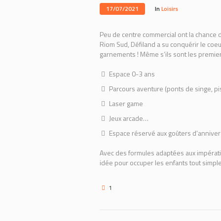
17/07/2021
In
Loisirs
Peu de centre commercial ont la chance de
Riom Sud, Défiland a su conquérir le coeu
garnements ! Même s’ils sont les premier
Espace 0-3 ans
Parcours aventure (ponts de singe, pi
Laser game
Jeux arcade…
Espace réservé aux goûters d’annive
Avec des formules adaptées aux impératif
idée pour occuper les enfants tout simpl
1