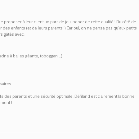
 proposer à leur client un parc de jeu indoor de cette qualité ! Du côté de
r des enfants (et de leurs parents !) Car oui, on ne pense pas qu’aux petits
s gâtés avec :
scine à balles géante, toboggan…)
rsaires…
s des parents et une sécurité optimale, Défiland est clairement la bonne
ement !