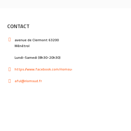
CONTACT
avenue de Clermont 63200
Ménétrol
Lundi-Samedi (8h30-20h30)
https://www.facebook.com/riomsud
aful@riomsud.fr