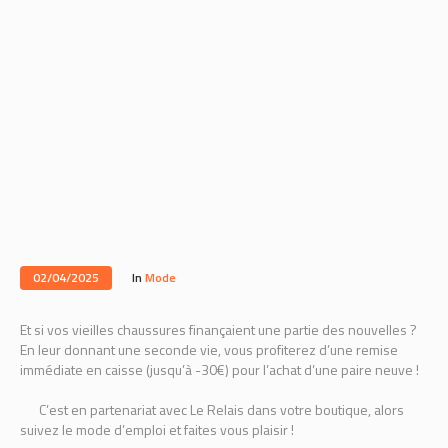
02/04/2025
In
Mode
Et si vos vieilles chaussures finançaient une partie des nouvelles ?
En leur donnant une seconde vie, vous profiterez d’une remise
immédiate en caisse (jusqu’à -30€) pour l’achat d’une paire neuve !
C’est en partenariat avec Le Relais dans votre boutique, alors
suivez le mode d’emploi et faites vous plaisir !