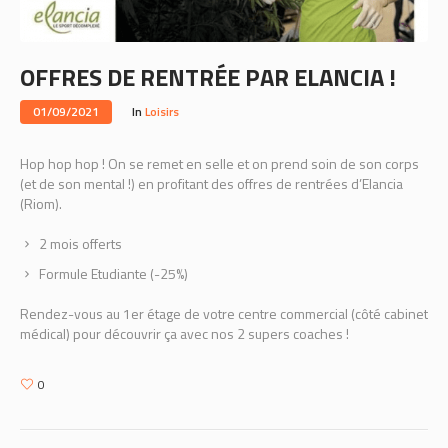
OFFRES DE RENTRÉE PAR ELANCIA !
01/09/2021
In
Loisirs
Hop hop hop ! On se remet en selle et on prend soin de son corps
(et de son mental !) en profitant des offres de rentrées d’Elancia
(Riom).
2 mois offerts
Formule Etudiante (-25%)
Rendez-vous au 1er étage de votre centre commercial (côté cabinet
médical) pour découvrir ça avec nos 2 supers coaches !
0