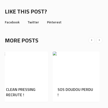
LIKE THIS POST?
Facebook
Twitter
Pinterest
MORE POSTS
ING
SOS DOUDOU PERDU
L’ASM RUGBY EN
!
DÉDICACES À R
SUD !