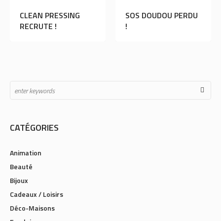
SSING
SOS DOUDOU PERDU
L’ASM RUGBY 
!
DÉDICACES À 
SUD !
CATÉGORIES
Animation
Beauté
Bijoux
Cadeaux / Loisirs
Déco-Maisons