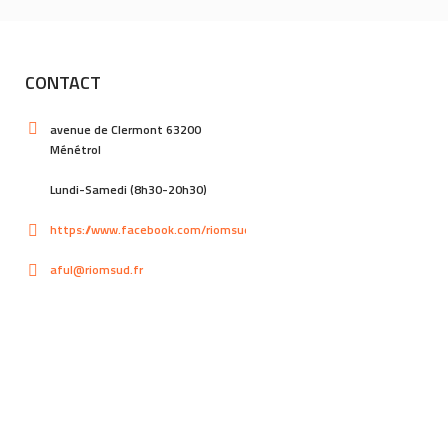
CONTACT
avenue de Clermont 63200
Ménétrol
Lundi-Samedi (8h30-20h30)
https://www.facebook.com/riomsud
aful@riomsud.fr