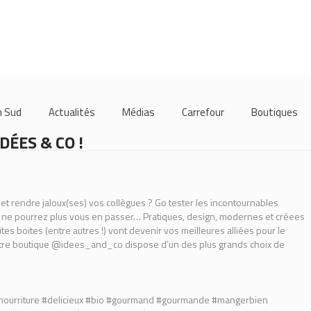
m Sud
Actualités
Médias
Carrefour
Boutiques
ÉES & CO !
 et rendre jaloux(ses) vos collègues ? Go tester les incontournables
ne pourrez plus vous en passer… Pratiques, design, modernes et créees
tes boites (entre autres !) vont devenir vos meilleures alliées pour le
 Votre boutique @idees_and_co dispose d’un des plus grands choix de
#nourriture #delicieux #bio #gourmand #gourmande #mangerbien