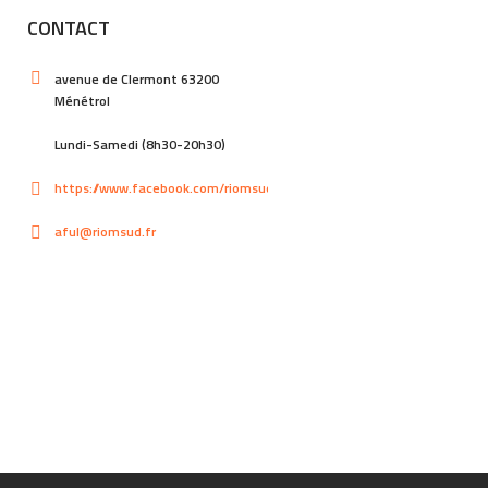
CONTACT
avenue de Clermont 63200
Ménétrol
Lundi-Samedi (8h30-20h30)
https://www.facebook.com/riomsud
aful@riomsud.fr