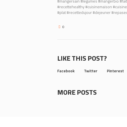
#mangersain #legumes #mangerbio #fa
#recettehealthy #cuisinemaison #cuisine
#plat #recettedujour #dejeuner #repaseq
0
LIKE THIS POST?
Facebook
Twitter
Pinterest
MORE POSTS