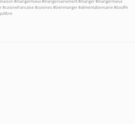
itmaison #mangermieux #mangersainement #manger #mangermieux
r #cuisinefrancaise #cuisines #bienmanger #alimentationsaine #bouffe
uilibre