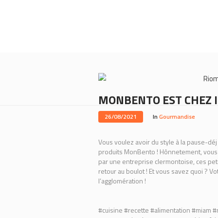
Rio
MONBENTO EST CHEZ ID
26/08/2021
In
Gourmandise
Vous voulez avoir du style à la pause-déj
produits MonBento ! Hônnetement, vous 
par une entreprise clermontoise, ces peti
retour au boulot ! Et vous savez quoi ?
l’agglomération !
#cuisine #recette #alimentation #miam 