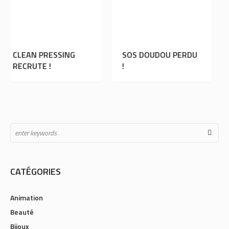
SING
SOS DOUDOU PERDU
L’ASM RUGBY E
!
DÉDICACES À R
SUD !
CATÉGORIES
Animation
Beauté