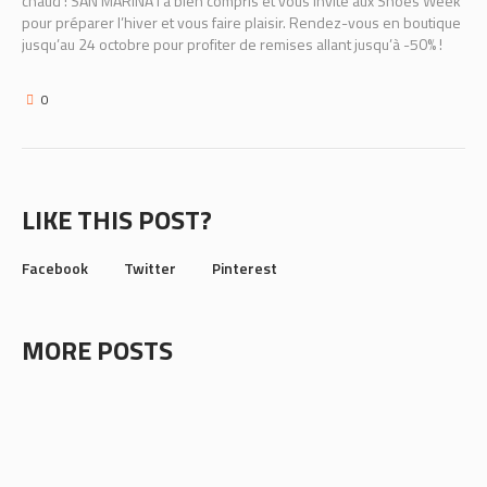
chaud ! SAN MARINA l’a bien compris et vous invite aux Shoes Week
pour préparer l’hiver et vous faire plaisir. Rendez-vous en boutique
jusqu’au 24 octobre pour profiter de remises allant jusqu’à -50% !
0
LIKE THIS POST?
Facebook
Twitter
Pinterest
MORE POSTS