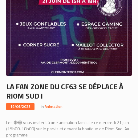
LA FAN ZONE DU CF63 SE DÉPLACE À
RIOM SUD !
19/06/2023
In
Animation
Les 🔴🔵 vous invitent à une animation familiale ce mercredi 21 juin
(15h00-18h00) sur le parvis et devant la boutique de Riom Sud. Au
programme :