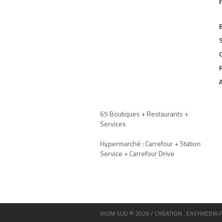
65 Boutiques + Restaurants +
Services
Hypermarché : Carrefour + Station
Service + Carrefour Drive
RIOM SUD © 2026 / CRÉATION : EASYMEDIA.