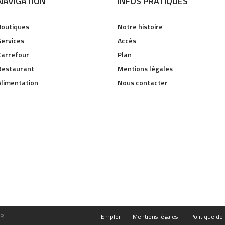
NAVIGATION
INFOS PRATIQUES
Boutiques
Notre histoire
Services
Accès
Carrefour
Plan
Restaurant
Mentions légales
Alimentation
Nous contacter
FR
Emploi
Mentions légales
Politique de 