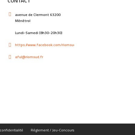
CONTACT
avenue de Clermont 63200
Ménétrol
Lundi-Samedi (8h30-20h30)
https://www.facebook.com/riomsud
aful@riomsud.fr
confidentialité
Réglement / Jeu-Concours