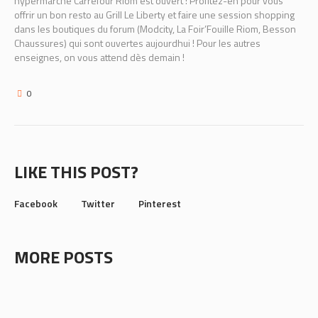
hypermarché Carrefour Riom est ouvert ! Profitez-en pour vous
offrir un bon resto au Grill Le Liberty et faire une session shopping
dans les boutiques du forum (Modcity, La Foir’Fouille Riom, Besson
Chaussures) qui sont ouvertes aujourdhui ! Pour les autres
enseignes, on vous attend dès demain !
0
LIKE THIS POST?
Facebook
Twitter
Pinterest
MORE POSTS