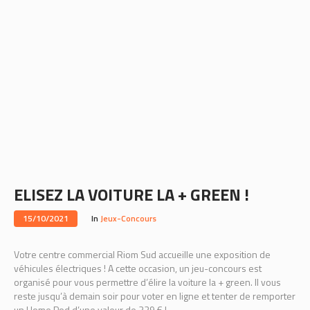
ELISEZ LA VOITURE LA + GREEN !
15/10/2021
In
Jeux-Concours
Votre centre commercial Riom Sud accueille une exposition de
véhicules électriques ! A cette occasion, un jeu-concours est
organisé pour vous permettre d’élire la voiture la + green. Il vous
reste jusqu’à demain soir pour voter en ligne et tenter de remporter
un Home Pod d’une valeur de 329 € !