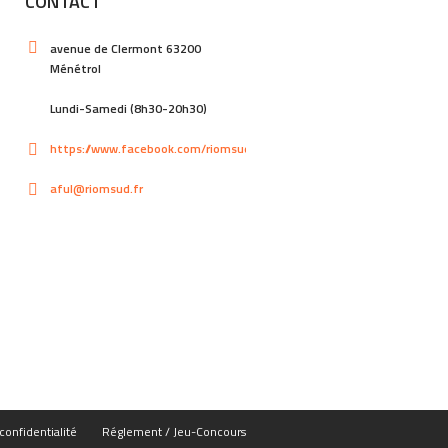
CONTACT
avenue de Clermont 63200
Ménétrol
Lundi-Samedi (8h30-20h30)
https://www.facebook.com/riomsud
aful@riomsud.fr
confidentialité
Réglement / Jeu-Concours