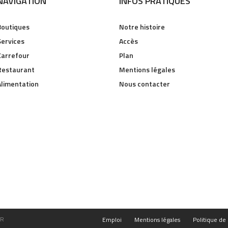
NAVIGATION
INFOS PRATIQUES
Boutiques
Notre histoire
Services
Accès
Carrefour
Plan
Restaurant
Mentions légales
Alimentation
Nous contacter
FR
Emploi
Mentions légales
Politique de 