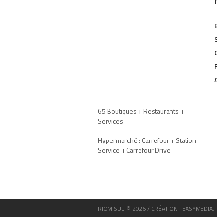
65 Boutiques + Restaurants +
Services
Hypermarché : Carrefour + Station
Service + Carrefour Drive
RIOM SUD © 2026 / CRÉATION : EASYMEDIA.