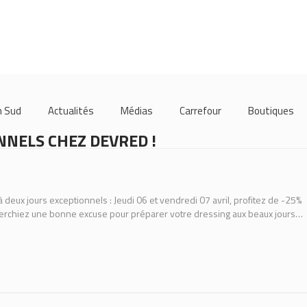
m Sud
Actualités
Médias
Carrefour
Boutiques
NNELS CHEZ DEVRED !
à deux jours exceptionnels : Jeudi 06 et vendredi 07 avril, profitez de -25%
cherchiez une bonne excuse pour préparer votre dressing aux beaux jours…