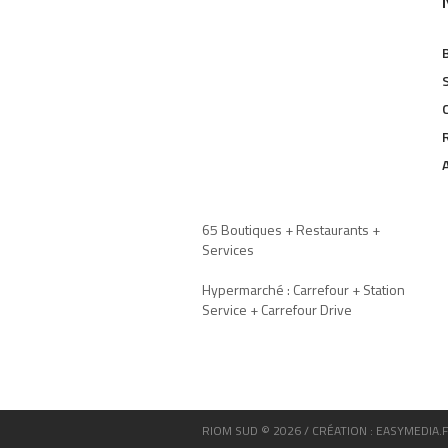
65 Boutiques + Restaurants +
Services
Hypermarché : Carrefour + Station
Service + Carrefour Drive
RIOM SUD © 2026 / CRÉATION : EASYMEDIA.