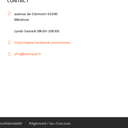
CONTACT
avenue de Clermont 63200
Ménétrol
Lundi-Samedi (8h30-20h30)
https://www.facebook.com/riomsud
aful@riomsud.fr
confidentialité
Réglement / Jeu-Concours