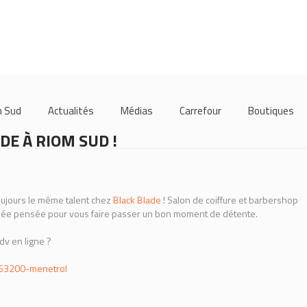
m Sud
Actualités
Médias
Carrefour
Boutiques
E À RIOM SUD !
ujours le même talent chez
Black Blade
! Salon de coiffure et barbershop
gnée pensée pour vous faire passer un bon moment de détente.
v en ligne ?
-63200-menetrol