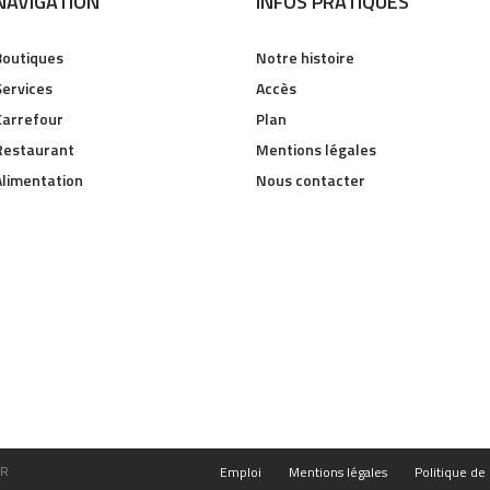
NAVIGATION
INFOS PRATIQUES
Boutiques
Notre histoire
Services
Accès
Carrefour
Plan
Restaurant
Mentions légales
Alimentation
Nous contacter
FR
Emploi
Mentions légales
Politique de 