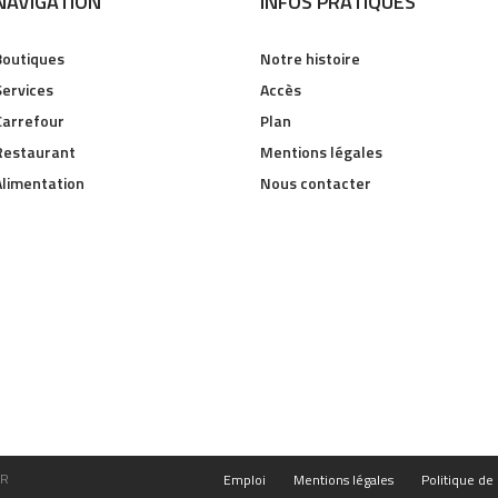
NAVIGATION
INFOS PRATIQUES
Boutiques
Notre histoire
Services
Accès
Carrefour
Plan
Restaurant
Mentions légales
Alimentation
Nous contacter
FR
Emploi
Mentions légales
Politique de 