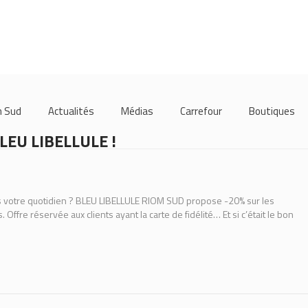
m Sud
Actualités
Médias
Carrefour
Boutiques
LEU LIBELLULE !
s votre quotidien ? BLEU LIBELLULE RIOM SUD propose -20% sur les
. Offre réservée aux clients ayant la carte de fidélité… Et si c’était le bon