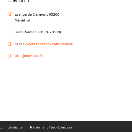
CONTACT
avenue de Clermont 63200
Ménétrol
Lundi-Samedi (8h30-20h30)
https://www.facebook.com/riomsud
aful@riomsud.fr
confidentialité
Réglement / Jeu-Concours