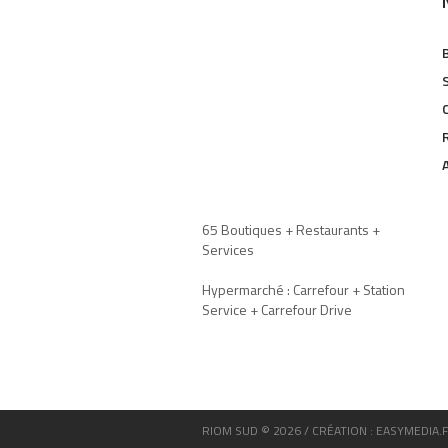
65 Boutiques + Restaurants +
Services
Hypermarché : Carrefour + Station
Service + Carrefour Drive
RIOM SUD © 2026 / CRÉATION : EASYMEDIA.