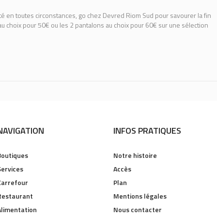
té en toutes circonstances, go chez Devred Riom Sud pour savourer la fin
 au choix pour 50€ ou les 2 pantalons au choix pour 60€ sur une sélection
NAVIGATION
INFOS PRATIQUES
Boutiques
Notre histoire
Services
Accès
Carrefour
Plan
Restaurant
Mentions légales
Alimentation
Nous contacter