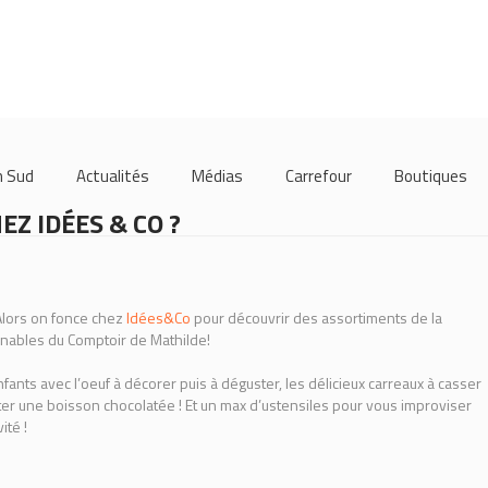
m Sud
Actualités
Médias
Carrefour
Boutiques
EZ IDÉES & CO ?
Alors on fonce chez
Idées&Co
pour découvrir des assortiments de la
rnables du Comptoir de Mathilde!
ants avec l’oeuf à décorer puis à déguster, les délicieux carreaux à casser
ter une boisson chocolatée ! Et un max d’ustensiles pour vous improviser
ité !