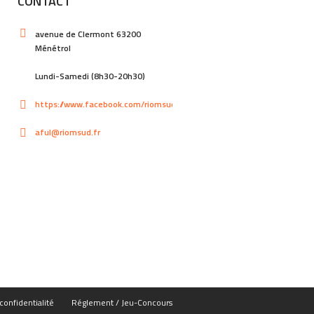
CONTACT
avenue de Clermont 63200
Ménétrol
Lundi-Samedi (8h30-20h30)
https://www.facebook.com/riomsud
aful@riomsud.fr
confidentialité
Réglement / Jeu-Concours