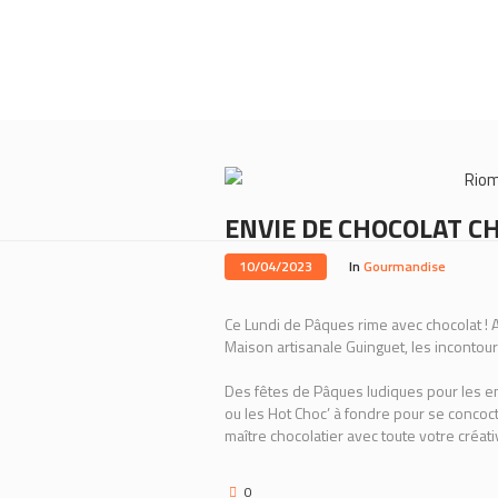
Rio
ENVIE DE CHOCOLAT CH
10/04/2023
In
Gourmandise
Ce Lundi de Pâques rime avec chocolat ! 
Maison artisanale Guinguet, les incontou
Des fêtes de Pâques ludiques pour les enf
ou les Hot Choc’ à fondre pour se concoc
maître chocolatier avec toute votre créativ
0