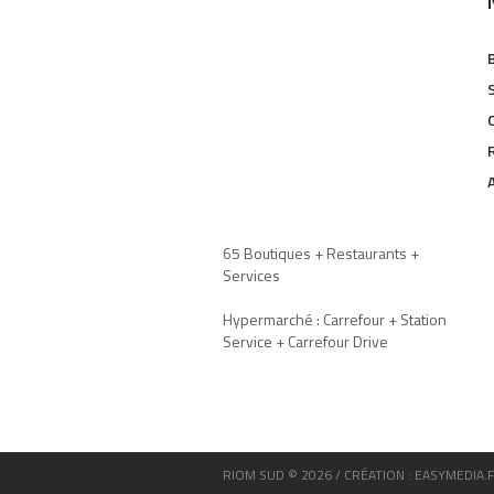
65 Boutiques + Restaurants +
Services
Hypermarché : Carrefour + Station
Service + Carrefour Drive
RIOM SUD © 2026 / CRÉATION : EASYMEDIA.