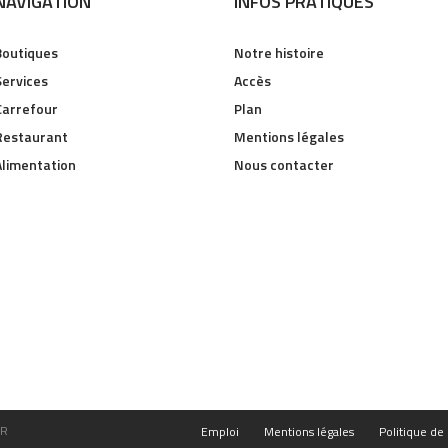
NAVIGATION
INFOS PRATIQUES
Boutiques
Notre histoire
Services
Accès
Carrefour
Plan
Restaurant
Mentions légales
Alimentation
Nous contacter
FR
Emploi
Mentions légales
Politique de 