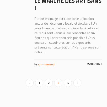
LE MARCHÉ DES ARTISANS
!
Retour en image sur cette belle animation
autour de l’économie locale et circulaire ! Un
grand merci aux artisans présents, à celles et
ceux qui sont venus à leur rencontre et aux
équipes qui ont rendu cela possible ! Vous
voulez en savoir plus sur les exposants
présents sur cette édition ? Rendez-vous sur
notre...
25/09/2023
by
cm-riomsud
1
2
3
4