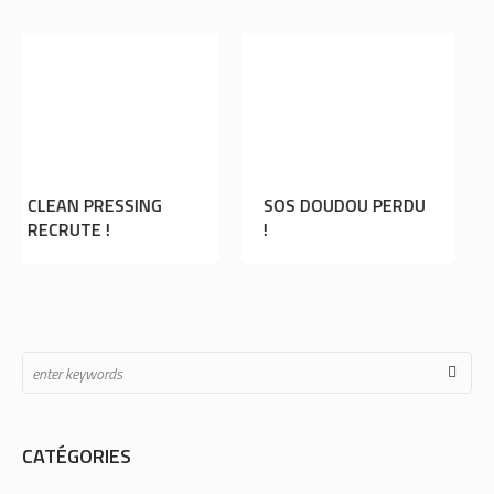
SING
SOS DOUDOU PERDU
L’ASM RUGBY E
!
DÉDICACES À R
SUD !
CATÉGORIES