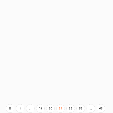
13/11/2021
EDITIONS (TRÈS) LIMITÉES
CHEZ L.STORIES !
By
cm-riomsud
In
Cadeaux / Loisirs
Attention, il n’y en aura pas pour tout
le monde ! L.stories a réussi à se
procurer quelques exemplaires
(très)...
0
1
…
49
50
51
52
53
…
65