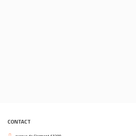
CONTACT
avenue de Clermont 63200