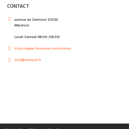
CONTACT
avenue de Clermont 63200
Ménétrol
Lundi-Samedi (8h30-20h30)
https://www.facebook.com/riomsud
aful@riomsud.fr