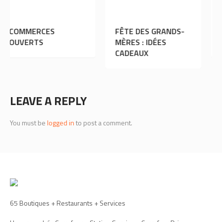
S
FÊTE DES GRANDS-
SAINT-VALENT
MÈRES : IDÉES
IDÉES CADEA
CADEAUX
LEAVE A REPLY
You must be
logged in
to post a comment.
65 Boutiques + Restaurants + Services