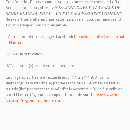
Pour fêter les Papas comme il se doit, votre centre commercial Riom
Sud et
Elancia
vous offre 1 𝑨𝑵 𝑫’𝑨𝑩𝑶𝑵𝑵𝑬𝑴𝑬𝑵𝑻 𝑨̀ 𝑳𝑨 𝑺𝑨𝑳𝑳𝑬 𝑫𝑬
𝑺𝑷𝑶𝑹𝑻 𝑬𝑳𝑨𝑵𝑪𝑰𝑨 (𝑹𝑰𝑶𝑴) + 𝑼𝑵 𝑷𝑨𝑪𝑲 𝑨𝑪𝑪𝑬𝑺𝑺𝑶𝑰𝑹𝑬𝑺 𝑪𝑶𝑴𝑷𝑳𝑬𝑻
(tee-shirt, serviette éponge, cadenas à casier, gourde, masques…) !
𝐏𝐨𝐮𝐫 𝐩𝐚𝐫𝐭𝐢𝐜𝐢𝐩𝐞𝐫, 𝐫𝐢𝐞𝐧 𝐝𝐞 𝐩𝐥𝐮𝐬 𝐬𝐢𝐦𝐩𝐥𝐞 :
1/ Être abonné(e) aux pages Facebook
Riom Sud Centre Commercial
+
Elancia
2/ Liker la publication
3/ Notifier un(e) ami(e) en commentaire
Le tirage au sort sera effectué le jeudi 17 juin (14h00). Le (la)
gagnant(e) sera informé(e) par message privé. Le lot sera à retirer
sur rdv (fixé par message privé) dès le vendredi 18 juin à la salle de
sport Elancia.Règlement complet disponible sur :
https://www.riom-
sud.com/reglement-jeu-concours