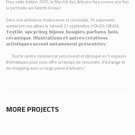
Pour cette édition 2025, le Marché des Artisans fera encore une fois
la part belle aux talents locaux !
Dans une ambiance chaleureuse et conviviale, 56 exposants
animeront nos allées le samedi 27 septembre (10h00-18h00).
𝗧𝗲𝘅𝘁𝗶𝗹𝗲, 𝘂𝗽𝗰𝘆𝗰𝗹𝗶𝗻𝗴, 𝗯𝗶𝗷𝗼𝘂𝘅, 𝗯𝗼𝘂𝗴𝗶𝗲𝘀, 𝗽𝗮𝗿𝗳𝘂𝗺𝘀, 𝗯𝗼𝗶𝘀,
𝗰𝗲́𝗿𝗮𝗺𝗶𝗾𝘂𝗲, 𝗶𝗹𝗹𝘂𝘀𝘁𝗿𝗮𝘁𝗶𝗼𝗻𝘀 𝗲𝘁 𝗮𝘂𝘁𝗿𝗲𝘀 𝗰𝗿𝗲́𝗮𝘁𝗶𝗼𝗻𝘀
𝗮𝗿𝘁𝗶𝘀𝘁𝗶𝗾𝘂𝗲𝘀 𝘀𝗲𝗿𝗼𝗻𝘁 𝗻𝗼𝘁𝗮𝗺𝗺𝗲𝗻𝘁 𝗽𝗿𝗲́𝘀𝗲𝗻𝘁𝗲́𝗲𝘀 !
Tout le centre commercial sera investi et découpé en 5 espaces
thématiques pour vous offrir un temps de rencontre, d’échange et
de shopping avec un large panel d’artisans !
MORE PROJECTS