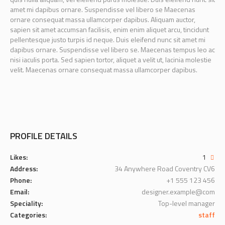
amet mi dapibus ornare. Suspendisse vel libero se Maecenas
ornare consequat massa ullamcorper dapibus. Aliquam auctor,
sapien sit amet accumsan facilisis, enim enim aliquet arcu, tincidunt
pellentesque justo turpis id neque. Duis eleifend nunc sit amet mi
dapibus ornare. Suspendisse vel libero se. Maecenas tempus leo ac
nisi iaculis porta. Sed sapien tortor, aliquet a velit ut, lacinia molestie
velit. Maecenas ornare consequat massa ullamcorper dapibus.
PROFILE DETAILS
Likes:
1
Address:
34 Anywhere Road Coventry CV6
Phone:
+1 555 123 456
Email:
designer.example@com
Speciality:
Top-level manager
Categories:
staff