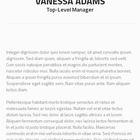
VANESSA ADAMS
Top-Level Manager
Integer dignissim dolor quis lorem semper, sit amet convallis ipsum
dignissim. Sed diam quam, aliquam a fringilla at, lobortis sed velit.
Cum sociis natoque penatibus et magnis dis parturient montes,
nascetur ridiculus mus. Nulla iaculis enim id mauris pharetra laoreet.
Aliquam a ipsum fringilla purus euismod bibendum et et ipsum.
Suspendisse eget sagittis sem. Nam vitae purus ante. Nam aliquam
luctus diam.
Pellentesque habitant morbi tristique senectus et netus et
malesuada fames ac turpis egestas. Nullam vel erat vitae lectus
dictum lacinia. Sed nec dolor at lacus sagittis ultrices a et lorem.
Aliquam fermentum consequat dolor, nec lacinia lectus fermentum ut.
In et justo id justo tristique placerat. Nulla facilisi. Maecenas
commodo erat in nisi vehicula lobortis in vitae urna. Sed rhoncus mi
quis nulla aliquam, vel eleifend purus molestie. Duis eleifend nunc sit