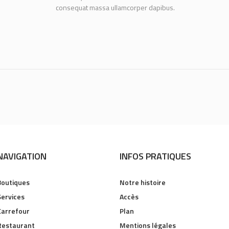
consequat massa ullamcorper dapibus.
NAVIGATION
INFOS PRATIQUES
Boutiques
Notre histoire
Services
Accès
Carrefour
Plan
Restaurant
Mentions légales