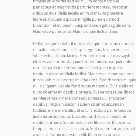
fringilla at, lobortis sed velit. Cum sociis natoque
penatibus et magnis dis parturient montes, nascetur
ridiculus mus. Nulla iaculis enim id mauris pharetra
laoreet. Aliquam a ipsum fringilla purus euismod
bibendum et et ipsum. Suspendisse eget sagittis sem.
Nam vitae purus ante. Nam aliquam luctus diam.
Pellentesque habitant morbi tristique senectus et netus
et malesuada fames ac turpis egestas. Nullam vel erat
vitae lectus dictum lacinia. Sed nec dolor at lacus sagittis
ultrices a et lorem. Aliquam fermentum consequat dolor,
nec lacinia lectus fermentum ut. In et justo id justo
tristique placerat. Nulla facilisi. Maecenas commodo erat
in nisi vehicula lobortis in vitae urna. Sed rhoncus mi quis
nulla aliquam, vel eleifend purus molestie. Duis eleifend
nunc sit amet mi dapibus ornare. Suspendisse vel libero
se Maecenas ornare consequat massa ullamcorper
dapibus. Aliquam auctor, sapien sit amet accumsan
facilisis, enim enim aliquet arcu, tincidunt pellentesque
justo turpis id neque. Duis eleifend nunc sit amet mi
dapibus ornare. Suspendisse vel libero se. Maecenas
tempus leo ac nisi iaculis porta. Sed sapien tortor, aliquet
a velit ut, lacinia molestie velit. Maecenas ornare