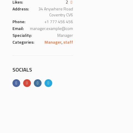
Likes:
2
Address:
34 Anywhere Road
Coventry CV6
Phone:
+1 777 456 456
Email:
manager.example@com
Speciality:
Manager
Categories:
Manager
,
staff
SOCIALS