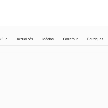
m Sud
Actualités
Médias
Carrefour
Boutiques
/2021
18/05/2021