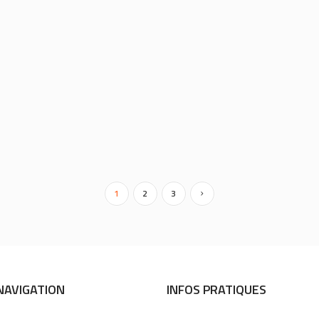
SÉANCE DE DÉDICACES AVEC
L’ASM CHEZ OTAGO !
By
cm-riomsud
In
News
ier
à
Fans de rugby et de l’ASM-Rugby ? Votre
boutique OTAGO Riom Sud créé
l’évènement et vous invite à une séance...
0
1
2
3
NAVIGATION
INFOS PRATIQUES