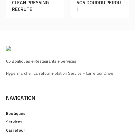
CLEAN PRESSING
SOS DOUDOU PERDU
L’A
RECRUTE !
!
DÉD
SUD
65 Boutiques + Restaurants + Services
Hypermarché : Carrefour + Station Service + Carrefour Drive
NAVIGATION
Boutiques
Services
Carrefour