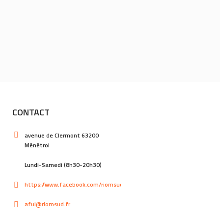
CONTACT
avenue de Clermont 63200
Ménétrol
Lundi-Samedi (8h30-20h30)
https://www.facebook.com/riomsud
aful@riomsud.fr