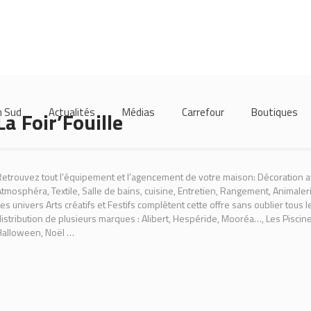
m Sud
Actualités
Médias
Carrefour
Boutiques
La Foir’Fouille
etrouvez tout l’équipement et l’agencement de votre maison: Décoration av
tmosphéra, Textile, Salle de bains, cuisine, Entretien, Rangement, Animaleri
es univers Arts créatifs et Festifs complètent cette offre sans oublier tous le
istribution de plusieurs marques : Alibert, Hespéride, Mooréa…, Les Piscine
Halloween, Noël …