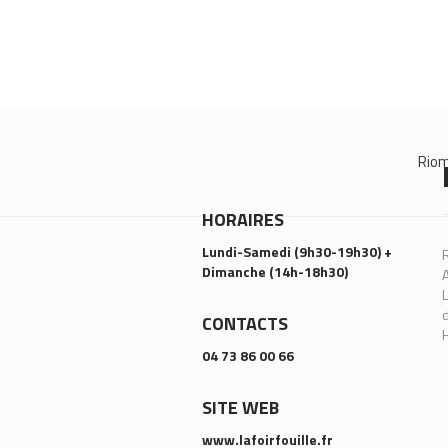
Rio
HORAIRES
Lundi-Samedi (9h30-19h30) +
R
Dimanche (14h-18h30)
A
L
d
CONTACTS
04 73 86 00 66
SITE WEB
www.lafoirfouille.fr