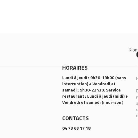
Rio
HORAIRES
Lundi à jeudi : 9h30-19h00 (sans
F
interruption) + Vendredi et
samedi : 9h30-22h30. Service
B
restaurant : Lundi à jeudi (midi) +
r
Vendredi et samedi (midi+soir)
a
e
u
CONTACTS
04 73 63 17 18