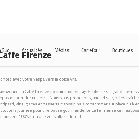
m Sud
Actualités
Médias
Carrefour
Boutiques
Caffe Firenze
oncez avec votre vespa vers la dolce vita !
ienvenue au Caffè Firenze pour un moment agréable sur sa grande terrasse
epas ou prendre un verre. Nous vous proposons, midi et soir, pâtes fraîches,
ntipasti, vins, glaces et desserts transalpins à consommer sur place ou à emp
t toute la journée pour une pause gourmande. Le Caffè Firenze ce n’est pas
n univers 100% Italia que vous allez adorer !