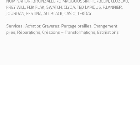
NOMINATION, BRONZALLURE, MAUBOUSSIN, HERBELIN, CLOZEAU,
FREY WILL, FLIK FLAK, SWATCH, CLYDA, TED LAPIDUS, P.LANNIER,
JOURDAN, FESTINA, ALL BLACK, CASIO, TEKDAY
Services : Achat or, Gravures, Perçage oreilles, Changement
piles, Réparations, Créations – Transformations, Estimations